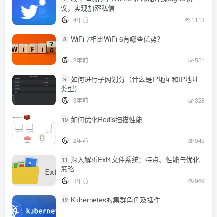
议，实现加密私信
4年前
1113
WiFi 7相比WiFi 6有哪些优势？
8
3年前
501
如何进行子网划分（什么是IP地址和IP地址
9
类型）
3年前
328
如何优化Redis扫描性能
10
2年前
545
深入解析Ext4文件系统：特点、性能与优化
11
策略
3年前
969
Kubernetes的集群角色及插件
12