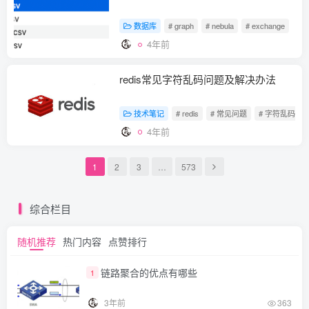
数据库
# graph
# nebula
# exchange
4年前
redis常见字符乱码问题及解决办法
技术笔记
# redis
# 常见问题
# 字符乱码
4年前
1
2
3
…
573
综合栏目
随机推荐
热门内容
点赞排行
链路聚合的优点有哪些
1
3年前
363