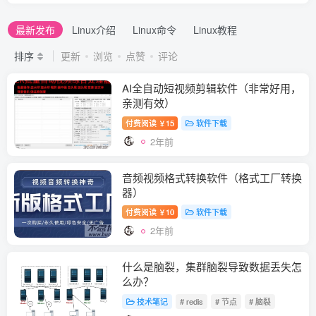
最新发布
Linux介绍
Linux命令
Linux教程
排序
更新
浏览
点赞
评论
AI全自动短视频剪辑软件（非常好用，
亲测有效）
付费阅读
15
软件下载
￥
2年前
音频视频格式转换软件（格式工厂转换
器）
付费阅读
10
软件下载
￥
2年前
什么是脑裂，集群脑裂导致数据丢失怎
么办？
技术笔记
# redis
# 节点
# 脑裂