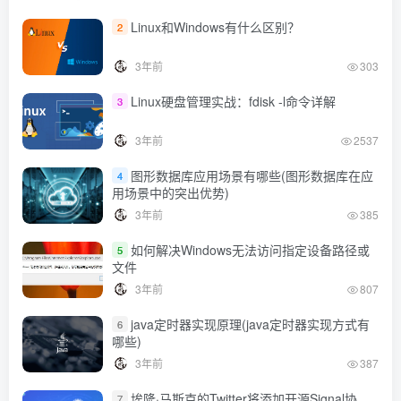
Linux和Windows有什么区别？
2
3年前
303
Linux硬盘管理实战：fdisk -l命令详解
3
3年前
2537
图形数据库应用场景有哪些(图形数据库在应
4
用场景中的突出优势)
3年前
385
如何解决Windows无法访问指定设备路径或
5
文件
3年前
807
java定时器实现原理(java定时器实现方式有
6
哪些)
3年前
387
埃隆·马斯克的Twitter将添加开源Signal协
7