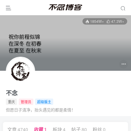
1854W+
47.3W+
不念
重庆
管理员
超级版主
但愿日子清净，抬头遇见的都是柔情！
文章
4740
收藏
1
板块
4
帖子
80
粉丝
0