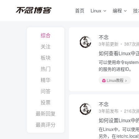
首页
Linux
编程
技
综合
不念
3年前更新
387次
关注
如何查看Linux
板块
可以使用命令system
热门
的服务的进程ID。
精华
Linux教程
问答
投票
不念
3年前发布
216次
最新回复
如何设置Linux
最高评分
在Linux中，可以使用命
另外，在/etc/rc