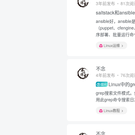
3年前发布
81次阅
saltstack和ansi
ansible好，an
（puppet、cfeng
序部署、批量运行命令
Linux运维
不念
4年前发布
76次阅
Linux中的
提问
grep搜索文件模式
用此grep命令搜索
Linux教程
不念