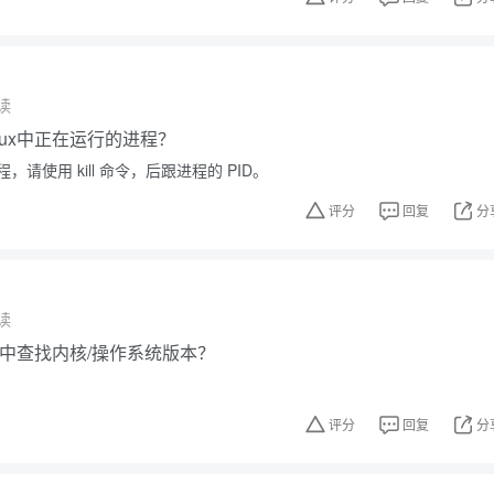
读
nux中正在运行的进程？
请使用 kill 命令，后跟进程的 PID。
评分
回复
分
读
ux中查找内核/操作系统版本？
评分
回复
分