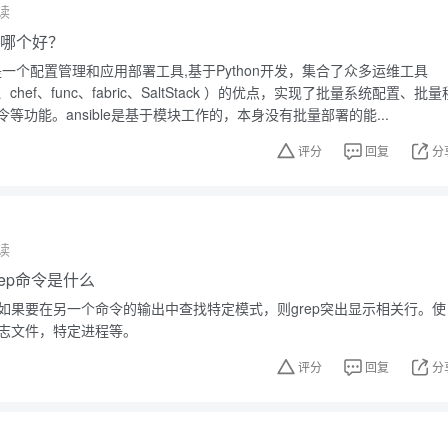
读
ble哪个好？
sible是一个配置管理和应用部署工具,基于Python开发，集合了众多运维工具
ine、chef、func、fabric、SaltStack ）的优点，实现了批量系统配置、批量
等功能。ansible是基于模块工作的，本身没有批量部署的能...
评分
回复
分
读
grep命令是什么
。如果要在另一个命令的输出中查找特定模式，则grep突出显示相关行。使
日志文件，特定进程等。
评分
回复
分