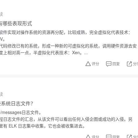
读
有哪些表现形式
软件实现对操作系统的资源再分配，比较成熟，完全虚拟化代表技术：
-V。
代码修改已有的系统，形成一种新的可虚拟化的系统，调用硬件资源去安
上相对高一点，半虚拟化代表技术：Xen。...
评分
回复
分
读
有哪些系统日志文件？
g/messages日志文件。
程日志文件的汇总，从该文件可以看出任何入侵企图或成功的入侵。另
有 ELK 日志集中收集，它也会被收集进去。
评分
回复
分