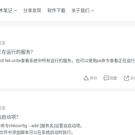
术笔记
分享发现
软件下载
关于我们
阅读
中正在运行的服务？
ctl list-units查看系统中所有运行的服务，也可以使用ps命令查看正在运行
评分
回复
分
阅读
中的启动项？
令chkconfig --add [服务名]设置自启动项。
.local文件中添加脚本可以在系统启动时执行。