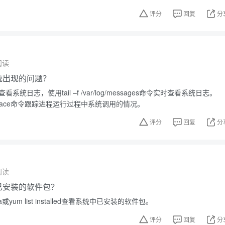
评分
回复
分
阅读
系统出现的问题？
看系统日志，使用tail –f /var/log/messages命令实时查看系统日志。
race命令跟踪进程运行过程中系统调用的情况。
评分
回复
分
阅读
中已安装的软件包？
或yum list installed查看系统中已安装的软件包。
评分
回复
分