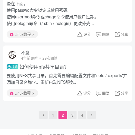
些在下面。
使用passwd命令锁定或禁用密码。
使用usermod命令或chage命令使用户帐户过期。
使用nologin命令（/ sbin / nologin）更改外壳...
Linux教程
评分
回复
分享
不念
4年前更新
29次阅读
如何使用nfs共享目录？
提问
要使用NFS共享目录，首先需要编辑配置文件和'/ etc / exports'并
添加目录名称' /'。重新启动NFS服务。
Linux教程
评分
回复
分享
1
2
3
4