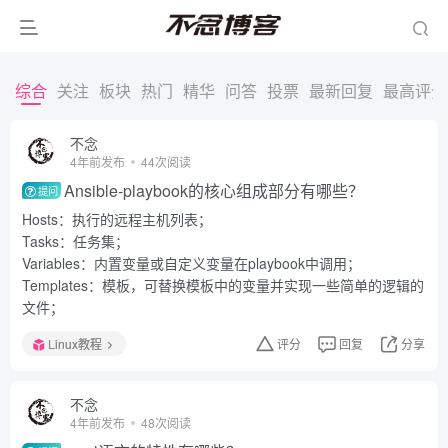
综合
关注
板块
热门
精华
问答
投票
最新回复
最高评分
不念
4年前发布
44次阅读
Ansible-playbook的核心组成部分有哪些？
提问
Hosts：执行的远程主机列表；
Tasks：任务集；
Variables：内置变量或自定义变量在playbook中调用；
Templates：模板，可替换模板中的变量并实现一些简单的逻辑的
文件；
Linux教程
评分
回复
分享
不念
4年前发布
48次阅读