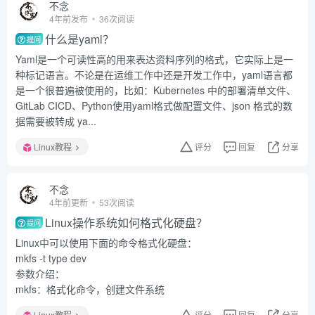
不念
4年前发布
36次阅读
什么是yaml？
提问
Yaml是一个可读性高的用来表达资料序列的格式，它实际上是一
种标记语言。不论是在运维工作中还是开发工作中，yaml语言都
是一个很普遍被使用的，比如：Kubernetes 中的部署清单文件、
GitLab CICD、Python使用yaml格式做配置文件、json 格式的数
据需要被转成 ya...
Linux教程
评分
回复
分享
不念
4年前更新
53次阅读
Linux操作系统如何格式化硬盘？
提问
Linux中可以使用下面的命令格式化硬盘：
mkfs -t type dev
参数介绍：
mkfs：格式化命令，创建文件系统
Linux教程
评分
回复
分享