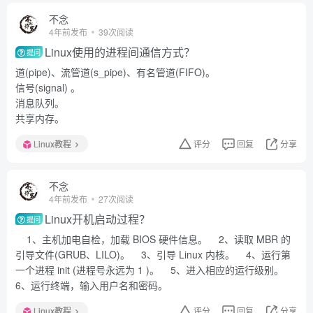
不念
4年前发布
39次阅读
Linux使用的进程间通信方式？
提问
道(pipe)、流管道(s_pipe)、有名管道(FIFO)。
信号(signal) 。
消息队列。
共享内存。
Linux教程
评分
回复
分享
不念
4年前发布
27次阅读
Linux开机启动过程？
提问
1、主机加电自检，加载 BIOS 硬件信息。 2、读取 MBR 的
引导文件(GRUB、LILO)。 3、引导 Linux 内核。 4、运行第
一个进程 init (进程号永远为 1 )。 5、进入相应的运行级别。
6、运行终端，输入用户名和密码。
Linux教程
评分
回复
分享