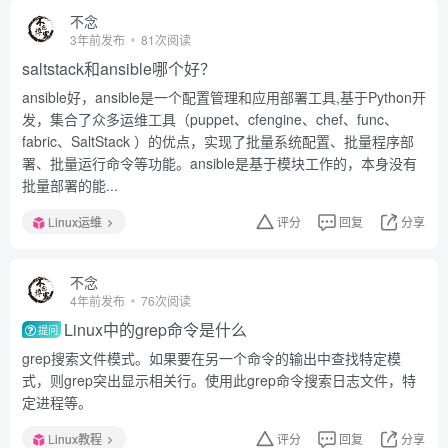
不念
3年前发布
81次阅读
saltstack和ansible哪个好？
ansible好，ansible是一个配置管理和应用部署工具,基于Python开
发，集合了众多运维工具（puppet、cfengine、chef、func、
fabric、SaltStack ）的优点，实现了批量系统配置、批量程序部
署、批量运行命令等功能。ansible是基于模块工作的，本身没有
批量部署的能...
Linux运维
评分
回复
分享
不念
4年前发布
76次阅读
Linux中的grep命令是什么
提问
grep搜索文件模式。如果要在另一个命令的输出中查找特定模
式，则grep突出显示相关行。使用此grep命令搜索日志文件，特
定进程等。
Linux教程
评分
回复
分享