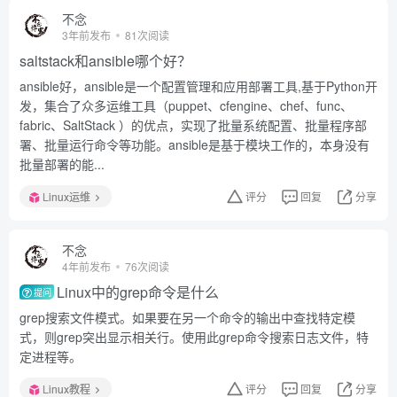
不念
3年前发布
81次阅读
saltstack和ansible哪个好？
ansible好，ansible是一个配置管理和应用部署工具,基于Python开
发，集合了众多运维工具（puppet、cfengine、chef、func、
fabric、SaltStack ）的优点，实现了批量系统配置、批量程序部
署、批量运行命令等功能。ansible是基于模块工作的，本身没有
批量部署的能...
Linux运维
评分
回复
分享
不念
4年前发布
76次阅读
Linux中的grep命令是什么
提问
grep搜索文件模式。如果要在另一个命令的输出中查找特定模
式，则grep突出显示相关行。使用此grep命令搜索日志文件，特
定进程等。
Linux教程
评分
回复
分享