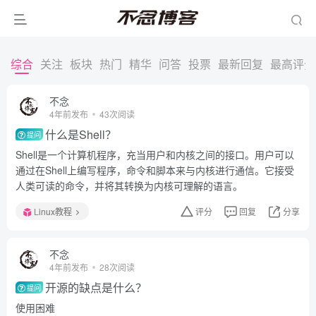
综合
关注
板块
热门
精华
问答
投票
最新回复
最高评分
不念
4年前发布
43次阅读
什么是Shell？
提问
Shell是一个计算机程序，充当用户和内核之间的接口。用户可以
通过在Shell上编写程序，命令和脚本来与内核进行通信。它接受
人类可读的命令，并将其转换为内核可理解的语言。
Linux教程
评分
回复
分享
不念
4年前发布
28次阅读
开源的缺点是什么？
提问
使用困难