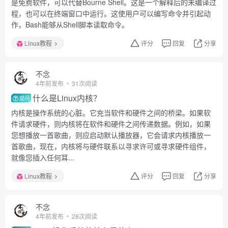
是免费软件，可以代替Bourne Shell。这是一个解释后的未编译过
程，也可以在终端窗口中运行。这使用户可以编写命令并引起动
作，Bash能够从Shell脚本读取命令。
Linux教程
评分
回复
分享
不念
4年前发布
31次阅读
什么是Linux内核？
提问
内核是操作系统的心脏。它充当软件和硬件之间的桥梁。如果软
件请求硬件，则内核将在软件和硬件之间传递数据。例如，如果
您想播放一首歌曲，则应启动默认播放器，它会请求内核播放一
首歌曲，现在，内核将与硬件联系以寻求许可或寻求硬件组件，
就像您插入任何耳...
Linux教程
评分
回复
分享
不念
4年前发布
28次阅读