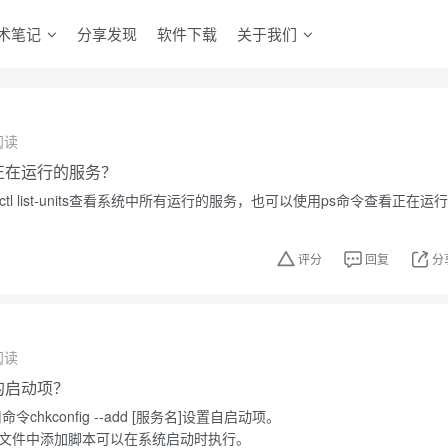
术笔记
分享发现
软件下载
关于我们
阅读
中正在运行的服务？
ctl list-units查看系统中所有运行的服务，也可以使用ps命令查看正在运行
评分
回复
分
阅读
中的启动项？
令chkconfig --add [服务名]设置自启动项。
.local文件中添加脚本可以在系统启动时执行。