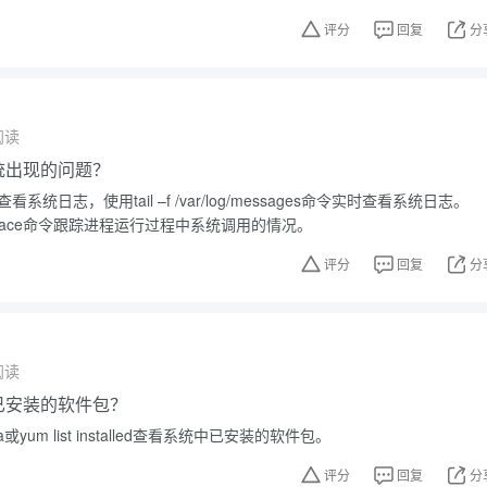
评分
回复
分
阅读
系统出现的问题？
看系统日志，使用tail –f /var/log/messages命令实时查看系统日志。
race命令跟踪进程运行过程中系统调用的情况。
评分
回复
分
阅读
中已安装的软件包？
或yum list installed查看系统中已安装的软件包。
评分
回复
分