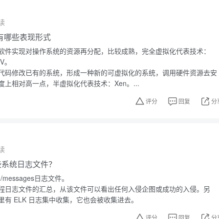
读
有哪些表现形式
软件实现对操作系统的资源再分配，比较成熟，完全虚拟化代表技术：
-V。
代码修改已有的系统，形成一种新的可虚拟化的系统，调用硬件资源去安
上相对高一点，半虚拟化代表技术：Xen。...
评分
回复
分
读
有哪些系统日志文件？
g/messages日志文件。
程日志文件的汇总，从该文件可以看出任何入侵企图或成功的入侵。另
有 ELK 日志集中收集，它也会被收集进去。
评分
回复
分