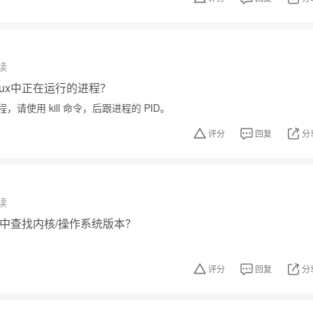
读
nux中正在运行的进程？
请使用 kill 命令，后跟进程的 PID。
评分
回复
分
读
ux中查找内核/操作系统版本？
评分
回复
分