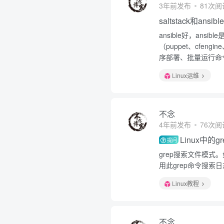
3年前发布
81次阅
saltstack和ansi
ansible好，an
（puppet、cfeng
序部署、批量运行命令
Linux运维
不念
4年前发布
76次阅
Linux中的
提问
grep搜索文件模式
用此grep命令搜索
Linux教程
不念