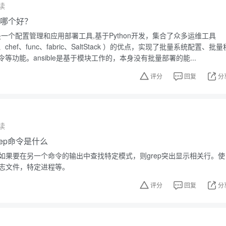
读
ble哪个好？
sible是一个配置管理和应用部署工具,基于Python开发，集合了众多运维工具
ine、chef、func、fabric、SaltStack ）的优点，实现了批量系统配置、批量
等功能。ansible是基于模块工作的，本身没有批量部署的能...
评分
回复
分
读
grep命令是什么
。如果要在另一个命令的输出中查找特定模式，则grep突出显示相关行。使
日志文件，特定进程等。
评分
回复
分