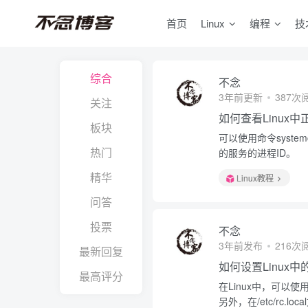
首页
Linux
编程
技
综合
不念
3年前更新
387次
关注
如何查看Linux
板块
可以使用命令system
热门
的服务的进程ID。
精华
Linux教程
问答
投票
不念
3年前发布
216次
最新回复
如何设置Linux
最高评分
在Linux中，可以使用命
另外，在/etc/rc