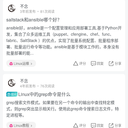
不念
3年前发布
81次阅读
saltstack和ansible哪个好？
ansible好，ansible是一个配置管理和应用部署工具,基于Python开
发，集合了众多运维工具（puppet、cfengine、chef、func、
fabric、SaltStack ）的优点，实现了批量系统配置、批量程序部
署、批量运行命令等功能。ansible是基于模块工作的，本身没有
批量部署的能...
Linux运维
评分
回复
分享
不念
4年前发布
76次阅读
Linux中的grep命令是什么
提问
grep搜索文件模式。如果要在另一个命令的输出中查找特定模
式，则grep突出显示相关行。使用此grep命令搜索日志文件，特
定进程等。
Linux教程
评分
回复
分享