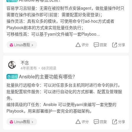
容易学习且轻量：无需在被控制节点安装agent，做批量操作时只
需要在操作机操作即可(前提：需要配置好免密登录)；
操作灵活：具有众多的模块，可使用命令行ad-hoc方式或者
Playbook剧本的方式来实现批量任务执行；
可移植性高：可以基于yaml文件编写一套Playboo...
Linux教程
评分
回复
分享
不念
4年前发布
68次阅读
Ansible的主要功能有哪些？
提问
批量执行远程命令：可以对任意多台主机同时进行命令的执行。
批量配置软件服务：可以进行自动化的方式部署、配置及管理服
务。
编排高级的IT任务：Ansible 可以使用yaml来编写一套完整的
Playbook，用来部署维护一套完全的基础架构。
Linux教程
评分
回复
分享