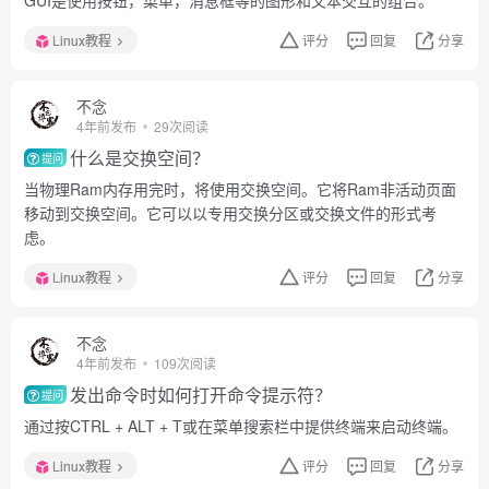
GUI是使用按钮，菜单，消息框等的图形和文本交互的组合。
Linux教程
评分
回复
分享
不念
4年前发布
29次阅读
什么是交换空间？
提问
当物理Ram内存用完时，将使用交换空间。它将Ram非活动页面
移动到交换空间。它可以以专用交换分区或交换文件的形式考
虑。
Linux教程
评分
回复
分享
不念
4年前发布
109次阅读
发出命令时如何打开命令提示符？
提问
通过按CTRL + ALT + T或在菜单搜索栏中提供终端来启动终端。
Linux教程
评分
回复
分享