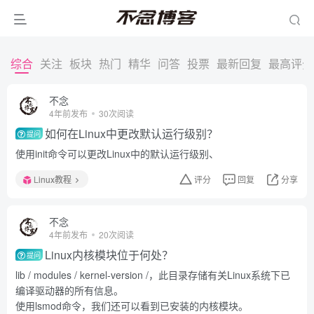
综合
关注
板块
热门
精华
问答
投票
最新回复
最高评分
不念
4年前发布
30次阅读
如何在Linux中更改默认运行级别？
提问
使用init命令可以更改Linux中的默认运行级别、
Linux教程
评分
回复
分享
不念
4年前发布
20次阅读
Linux内核模块位于何处？
提问
lib / modules / kernel-version /，此目录存储有关Linux系统下已
编译驱动器的所有信息。
使用lsmod命令，我们还可以看到已安装的内核模块。