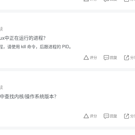
读
nux中正在运行的进程？
请使用 kill 命令，后跟进程的 PID。
评分
回复
分
读
ux中查找内核/操作系统版本？
评分
回复
分