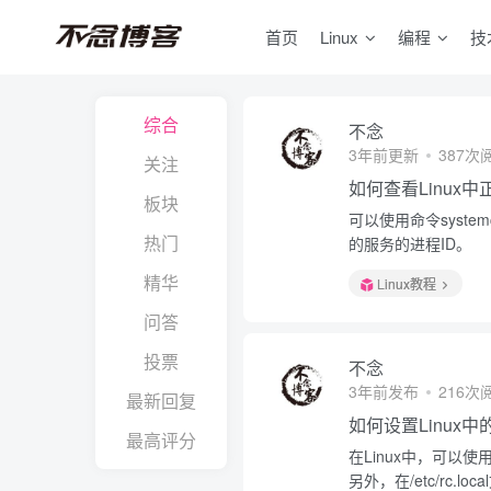
首页
Linux
编程
技
综合
不念
3年前更新
387次
关注
如何查看Linux
板块
可以使用命令system
热门
的服务的进程ID。
精华
Linux教程
问答
投票
不念
3年前发布
216次
最新回复
如何设置Linux
最高评分
在Linux中，可以使用命
另外，在/etc/rc