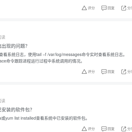
评分
回复
分
阅读
系统出现的问题？
看系统日志，使用tail –f /var/log/messages命令实时查看系统日志。
race命令跟踪进程运行过程中系统调用的情况。
评分
回复
分
阅读
中已安装的软件包？
或yum list installed查看系统中已安装的软件包。
评分
回复
分