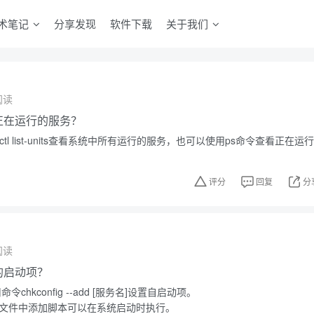
术笔记
分享发现
软件下载
关于我们
阅读
中正在运行的服务？
ctl list-units查看系统中所有运行的服务，也可以使用ps命令查看正在运行
评分
回复
分
阅读
中的启动项？
令chkconfig --add [服务名]设置自启动项。
.local文件中添加脚本可以在系统启动时执行。