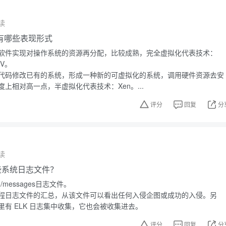
读
有哪些表现形式
软件实现对操作系统的资源再分配，比较成熟，完全虚拟化代表技术：
-V。
代码修改已有的系统，形成一种新的可虚拟化的系统，调用硬件资源去安
上相对高一点，半虚拟化代表技术：Xen。...
评分
回复
分
读
有哪些系统日志文件？
g/messages日志文件。
程日志文件的汇总，从该文件可以看出任何入侵企图或成功的入侵。另
有 ELK 日志集中收集，它也会被收集进去。
评分
回复
分