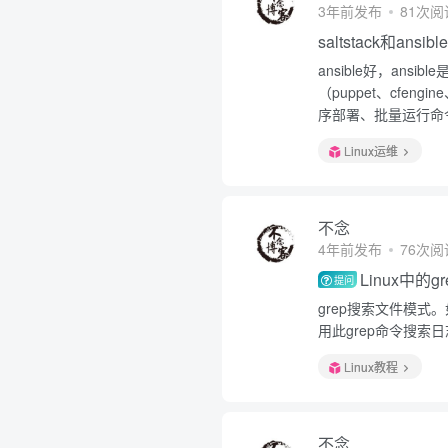
3年前发布
81次阅
saltstack和ansi
ansible好，an
（puppet、cfeng
序部署、批量运行命令
Linux运维
不念
4年前发布
76次阅
Linux中的
提问
grep搜索文件模式
用此grep命令搜索
Linux教程
不念