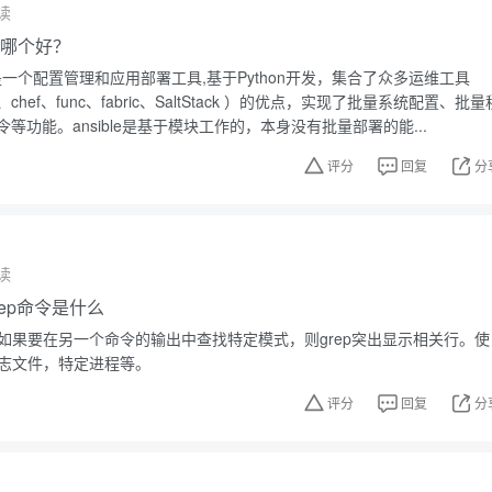
读
ble哪个好？
sible是一个配置管理和应用部署工具,基于Python开发，集合了众多运维工具
ine、chef、func、fabric、SaltStack ）的优点，实现了批量系统配置、批量
等功能。ansible是基于模块工作的，本身没有批量部署的能...
评分
回复
分
读
grep命令是什么
。如果要在另一个命令的输出中查找特定模式，则grep突出显示相关行。使
日志文件，特定进程等。
评分
回复
分