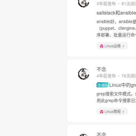
3年前发布
81次阅
saltstack和ansi
ansible好，an
（puppet、cfeng
序部署、批量运行命令
Linux运维
不念
4年前发布
76次阅
Linux中的
提问
grep搜索文件模式
用此grep命令搜索
Linux教程
不念