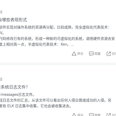
读
有哪些表现形式
软件实现对操作系统的资源再分配，比较成熟，完全虚拟化代表技术：
-V。
代码修改已有的系统，形成一种新的可虚拟化的系统，调用硬件资源去安
上相对高一点，半虚拟化代表技术：Xen。...
评分
回复
分
读
有哪些系统日志文件？
g/messages日志文件。
程日志文件的汇总，从该文件可以看出任何入侵企图或成功的入侵。另
有 ELK 日志集中收集，它也会被收集进去。
评分
回复
分