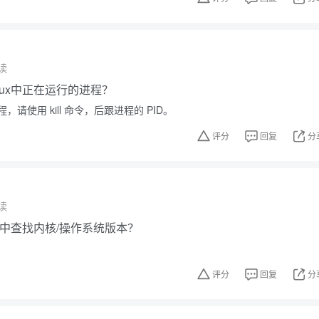
读
nux中正在运行的进程？
请使用 kill 命令，后跟进程的 PID。
评分
回复
分
读
ux中查找内核/操作系统版本？
评分
回复
分