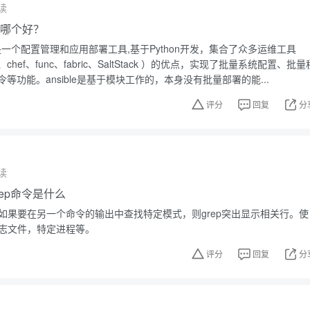
读
ble哪个好？
sible是一个配置管理和应用部署工具,基于Python开发，集合了众多运维工具
ine、chef、func、fabric、SaltStack ）的优点，实现了批量系统配置、批量
等功能。ansible是基于模块工作的，本身没有批量部署的能...
评分
回复
分
读
grep命令是什么
。如果要在另一个命令的输出中查找特定模式，则grep突出显示相关行。使
日志文件，特定进程等。
评分
回复
分