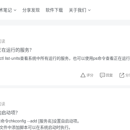
术笔记
分享发现
软件下载
关于我们
阅读
中正在运行的服务？
ctl list-units查看系统中所有运行的服务，也可以使用ps命令查看正在运行
评分
回复
分
阅读
中的启动项？
令chkconfig --add [服务名]设置自启动项。
.local文件中添加脚本可以在系统启动时执行。