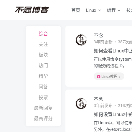
首页
Linux
编程
技
综合
不念
3年前更新
387次
关注
如何查看Linux
板块
可以使用命令system
热门
的服务的进程ID。
精华
Linux教程
问答
投票
不念
3年前发布
216次
最新回复
如何设置Linux
最高评分
在Linux中，可以使用命
另外，在/etc/rc