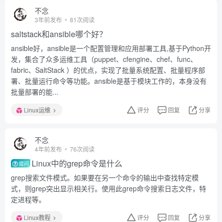
不念
3年前发布
81次阅读
saltstack和ansible哪个好？
ansible好，ansible是一个配置管理和应用部署工具,基于Python开
发，集合了众多运维工具（puppet、cfengine、chef、func、
fabric、SaltStack ）的优点，实现了批量系统配置、批量程序部
署、批量运行命令等功能。ansible是基于模块工作的，本身没有
批量部署的能...
Linux运维
评分
回复
分享
不念
4年前发布
76次阅读
Linux中的grep命令是什么
提问
grep搜索文件模式。如果要在另一个命令的输出中查找特定模
式，则grep突出显示相关行。使用此grep命令搜索日志文件，特
定进程等。
Linux教程
评分
回复
分享