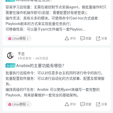
容易学习且轻量：无需在被控制节点安装agent，做批量操作时只
需要在操作机操作即可(前提：需要配置好免密登录)；
操作灵活：具有众多的模块，可使用命令行ad-hoc方式或者
Playbook剧本的方式来实现批量任务执行；
可移植性高：可以基于yaml文件编写一套Playboo...
Linux教程
评分
回复
分享
不念
4年前发布
68次阅读
Ansible的主要功能有哪些？
提问
批量执行远程命令：可以对任意多台主机同时进行命令的执行。
批量配置软件服务：可以进行自动化的方式部署、配置及管理服
务。
编排高级的IT任务：Ansible 可以使用yaml来编写一套完整的
Playbook，用来部署维护一套完全的基础架构。
Linux教程
评分
回复
分享