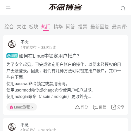
综合
关注
板块
热门
精华
问答
投票
最新回复
最高评分
不念
4年前发布
38次阅读
如何在Linux中锁定用户帐户？
提问
为了安全起见，已完成锁定用户帐户的操作，以便未经授权的用
户无法登录。因此，我们有几种方法可以锁定用户帐户。其中一
些在下面。
使用passwd命令锁定或禁用密码。
使用usermod命令或chage命令使用户帐户过期。
使用nologin命令（/ sbin / nologin）更改外壳...
Linux教程
评分
回复
分享
不念
4年前发布
36次阅读