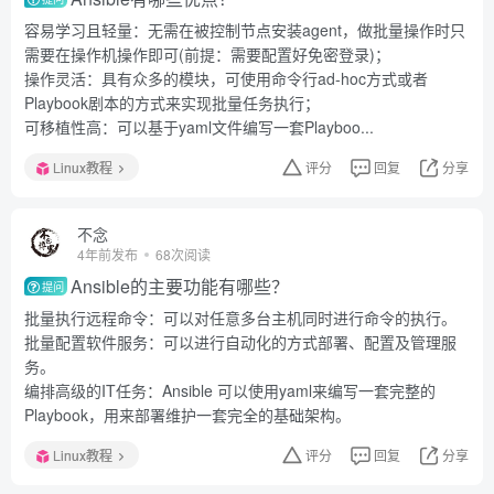
容易学习且轻量：无需在被控制节点安装agent，做批量操作时只
需要在操作机操作即可(前提：需要配置好免密登录)；
操作灵活：具有众多的模块，可使用命令行ad-hoc方式或者
Playbook剧本的方式来实现批量任务执行；
可移植性高：可以基于yaml文件编写一套Playboo...
Linux教程
评分
回复
分享
不念
4年前发布
68次阅读
Ansible的主要功能有哪些？
提问
批量执行远程命令：可以对任意多台主机同时进行命令的执行。
批量配置软件服务：可以进行自动化的方式部署、配置及管理服
务。
编排高级的IT任务：Ansible 可以使用yaml来编写一套完整的
Playbook，用来部署维护一套完全的基础架构。
Linux教程
评分
回复
分享