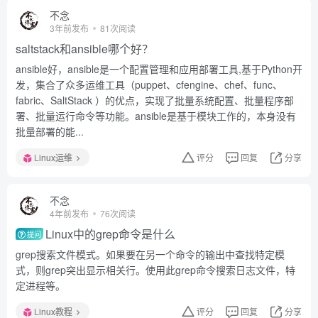
不念
3年前发布
81次阅读
saltstack和ansible哪个好？
ansible好，ansible是一个配置管理和应用部署工具,基于Python开
发，集合了众多运维工具（puppet、cfengine、chef、func、
fabric、SaltStack ）的优点，实现了批量系统配置、批量程序部
署、批量运行命令等功能。ansible是基于模块工作的，本身没有
批量部署的能...
Linux运维
评分
回复
分享
不念
4年前发布
76次阅读
Linux中的grep命令是什么
提问
grep搜索文件模式。如果要在另一个命令的输出中查找特定模
式，则grep突出显示相关行。使用此grep命令搜索日志文件，特
定进程等。
Linux教程
评分
回复
分享