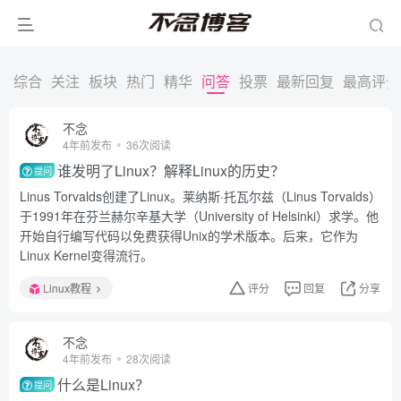
综合
关注
板块
热门
精华
问答
投票
最新回复
最高评分
不念
4年前发布
36次阅读
谁发明了Linux？解释Linux的历史？
提问
Linus Torvalds创建了Linux。莱纳斯·托瓦尔兹（Linus Torvalds）
于1991年在芬兰赫尔辛基大学（University of Helsinki）求学。他
开始自行编写代码以免费获得Unix的学术版本。后来，它作为
Linux Kernel变得流行。
Linux教程
评分
回复
分享
不念
4年前发布
28次阅读
什么是Linux？
提问