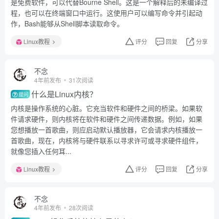
是免费软件，可以代替Bourne Shell。这是一个解释后的未编译过
程，也可以在终端窗口中运行。这使用户可以编写命令并引起动
作，Bash能够从Shell脚本读取命令。
Linux教程
评分
回复
分享
不念
4年前发布
31次阅读
什么是Linux内核？
提问
内核是操作系统的心脏。它充当软件和硬件之间的桥梁。如果软
件请求硬件，则内核将在软件和硬件之间传递数据。例如，如果
您想播放一首歌曲，则应启动默认播放器，它会请求内核播放一
首歌曲，现在，内核将与硬件联系以寻求许可或寻求硬件组件，
就像您插入任何耳...
Linux教程
评分
回复
分享
不念
4年前发布
28次阅读