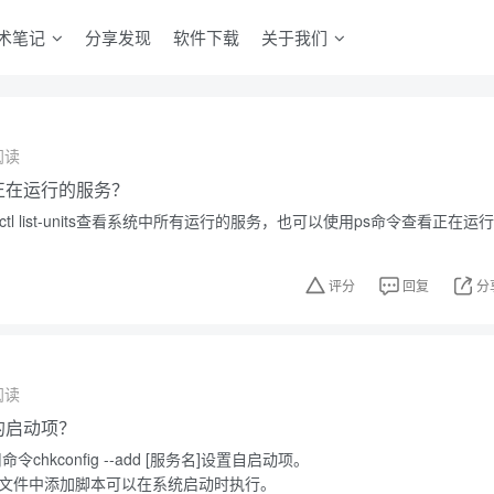
术笔记
分享发现
软件下载
关于我们
阅读
中正在运行的服务？
ctl list-units查看系统中所有运行的服务，也可以使用ps命令查看正在运行
评分
回复
分
阅读
中的启动项？
令chkconfig --add [服务名]设置自启动项。
.local文件中添加脚本可以在系统启动时执行。