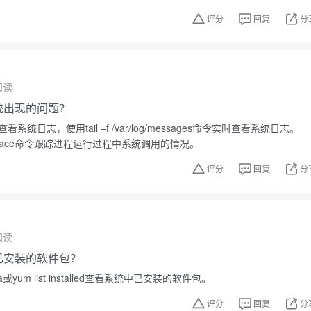
评分
回复
分
阅读
系统出现的问题？
看系统日志，使用tail –f /var/log/messages命令实时查看系统日志。
race命令跟踪进程运行过程中系统调用的情况。
评分
回复
分
阅读
中已安装的软件包？
或yum list installed查看系统中已安装的软件包。
评分
回复
分