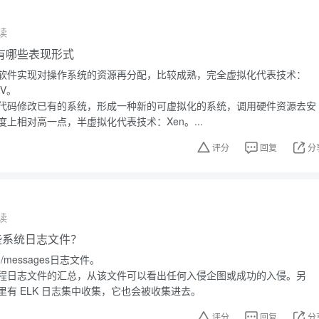
读
有哪些表现形式
软件实现对操作系统的资源再分配，比较成熟，完全虚拟化代表技术：
-V。
代码修改已有的系统，形成一种新的可虚拟化的系统，调用硬件资源去安
上相对高一点，半虚拟化代表技术：Xen。...
评分
回复
分
读
有哪些系统日志文件？
g/messages日志文件。
程日志文件的汇总，从该文件可以看出任何入侵企图或成功的入侵。另
有 ELK 日志集中收集，它也会被收集进去。
评分
回复
分