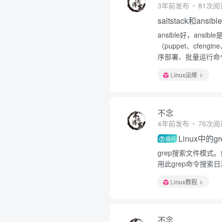
3年前发布
81次阅
saltstack和ansi
ansible好，an
（puppet、cfeng
序部署、批量运行命令
Linux运维
不念
4年前发布
76次阅
Linux中的
提问
grep搜索文件模式
用此grep命令搜索
Linux教程
不念