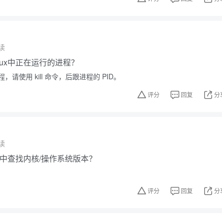
读
nux中正在运行的进程？
请使用 kill 命令，后跟进程的 PID。
评分
回复
分
读
ux中查找内核/操作系统版本？
评分
回复
分