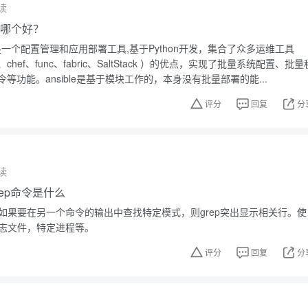
读
ble哪个好？
sible是一个配置管理和应用部署工具,基于Python开发，集合了众多运维工具
ine、chef、func、fabric、SaltStack ）的优点，实现了批量系统配置、批量
等功能。ansible是基于模块工作的，本身没有批量部署的能...
评分
回复
分
读
grep命令是什么
。如果要在另一个命令的输出中查找特定模式，则grep突出显示相关行。使
日志文件，特定进程等。
评分
回复
分