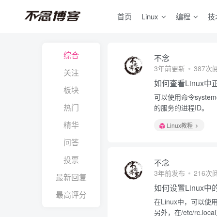
首页
Linux
编程
技
综合
不念
3年前更新
387次
关注
如何查看Linux
板块
可以使用命令system
热门
的服务的进程ID。
精华
Linux教程
问答
投票
不念
3年前发布
216次
最新回复
如何设置Linux
最高评分
在Linux中，可以使用命
另外，在/etc/rc