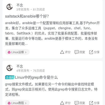
不念
3年前发布
81次阅读
saltstack和ansible哪个好？
ansible好，ansible是一个配置管理和应用部署工具,基于Python开
发，集合了众多运维工具（puppet、cfengine、chef、func、
fabric、SaltStack ）的优点，实现了批量系统配置、批量程序部
署、批量运行命令等功能。ansible是基于模块工作的，本身没有
批量部署的能...
Linux运维
评分
回复
分享
不念
4年前发布
76次阅读
Linux中的grep命令是什么
提问
grep搜索文件模式。如果要在另一个命令的输出中查找特定模
式，则grep突出显示相关行。使用此grep命令搜索日志文件，特
定进程等。
Linux教程
评分
回复
分享