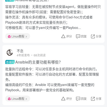
容易学习且轻量：无需在被控制节点安装agent，做批量操作时只
需要在操作机操作即可(前提：需要配置好免密登录)；
操作灵活：具有众多的模块，可使用命令行ad-hoc方式或者
Playbook剧本的方式来实现批量任务执行；
可移植性高：可以基于yaml文件编写一套Playboo...
Linux教程
评分
回复
分享
不念
4年前发布
68次阅读
Ansible的主要功能有哪些？
提问
批量执行远程命令：可以对任意多台主机同时进行命令的执行。
批量配置软件服务：可以进行自动化的方式部署、配置及管理服
务。
编排高级的IT任务：Ansible 可以使用yaml来编写一套完整的
Playbook，用来部署维护一套完全的基础架构。
Linux教程
评分
回复
分享