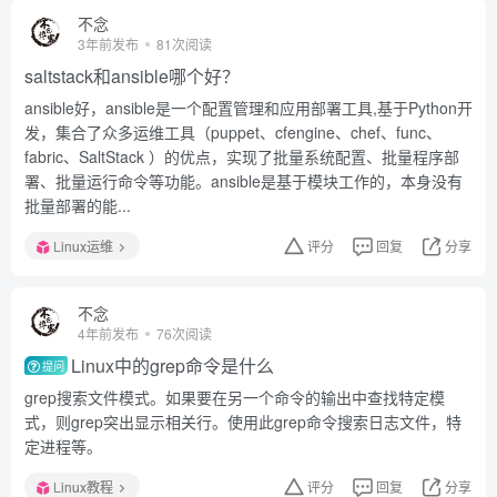
不念
3年前发布
81次阅读
saltstack和ansible哪个好？
ansible好，ansible是一个配置管理和应用部署工具,基于Python开
发，集合了众多运维工具（puppet、cfengine、chef、func、
fabric、SaltStack ）的优点，实现了批量系统配置、批量程序部
署、批量运行命令等功能。ansible是基于模块工作的，本身没有
批量部署的能...
Linux运维
评分
回复
分享
不念
4年前发布
76次阅读
Linux中的grep命令是什么
提问
grep搜索文件模式。如果要在另一个命令的输出中查找特定模
式，则grep突出显示相关行。使用此grep命令搜索日志文件，特
定进程等。
Linux教程
评分
回复
分享