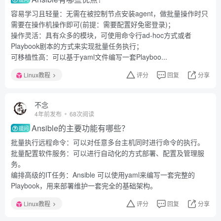
容易学习且轻量：无需在被控制节点安装agent，做批量操作时只
需要在操作机操作即可(前提：需要配置好免密登录)；
操作灵活：具有众多的模块，可使用命令行ad-hoc方式或者
Playbook剧本的方式来实现批量任务执行；
可移植性高：可以基于yaml文件编写一套Playboo...
Linux教程
评分
回复
分享
不念
4年前发布
68次阅读
Ansible的主要功能有哪些？
提问
批量执行远程命令：可以对任意多台主机同时进行命令的执行。
批量配置软件服务：可以进行自动化的方式部署、配置及管理服
务。
编排高级的IT任务：Ansible 可以使用yaml来编写一套完整的
Playbook，用来部署维护一套完全的基础架构。
Linux教程
评分
回复
分享