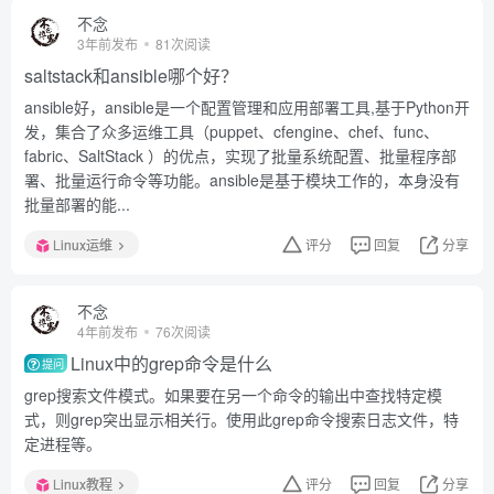
不念
3年前发布
81次阅读
saltstack和ansible哪个好？
ansible好，ansible是一个配置管理和应用部署工具,基于Python开
发，集合了众多运维工具（puppet、cfengine、chef、func、
fabric、SaltStack ）的优点，实现了批量系统配置、批量程序部
署、批量运行命令等功能。ansible是基于模块工作的，本身没有
批量部署的能...
Linux运维
评分
回复
分享
不念
4年前发布
76次阅读
Linux中的grep命令是什么
提问
grep搜索文件模式。如果要在另一个命令的输出中查找特定模
式，则grep突出显示相关行。使用此grep命令搜索日志文件，特
定进程等。
Linux教程
评分
回复
分享