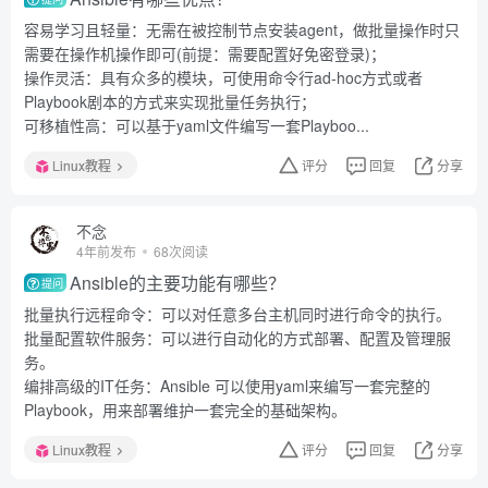
容易学习且轻量：无需在被控制节点安装agent，做批量操作时只
需要在操作机操作即可(前提：需要配置好免密登录)；
操作灵活：具有众多的模块，可使用命令行ad-hoc方式或者
Playbook剧本的方式来实现批量任务执行；
可移植性高：可以基于yaml文件编写一套Playboo...
Linux教程
评分
回复
分享
不念
4年前发布
68次阅读
Ansible的主要功能有哪些？
提问
批量执行远程命令：可以对任意多台主机同时进行命令的执行。
批量配置软件服务：可以进行自动化的方式部署、配置及管理服
务。
编排高级的IT任务：Ansible 可以使用yaml来编写一套完整的
Playbook，用来部署维护一套完全的基础架构。
Linux教程
评分
回复
分享