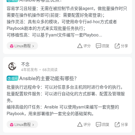
容易学习且轻量：无需在被控制节点安装agent，做批量操作时只
需要在操作机操作即可(前提：需要配置好免密登录)；
操作灵活：具有众多的模块，可使用命令行ad-hoc方式或者
Playbook剧本的方式来实现批量任务执行；
可移植性高：可以基于yaml文件编写一套Playboo...
Linux教程
评分
回复
分享
不念
4年前发布
68次阅读
Ansible的主要功能有哪些？
提问
批量执行远程命令：可以对任意多台主机同时进行命令的执行。
批量配置软件服务：可以进行自动化的方式部署、配置及管理服
务。
编排高级的IT任务：Ansible 可以使用yaml来编写一套完整的
Playbook，用来部署维护一套完全的基础架构。
Linux教程
评分
回复
分享