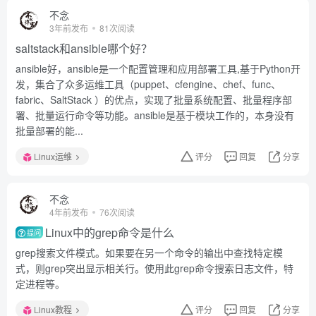
不念
3年前发布
81次阅读
saltstack和ansible哪个好？
ansible好，ansible是一个配置管理和应用部署工具,基于Python开
发，集合了众多运维工具（puppet、cfengine、chef、func、
fabric、SaltStack ）的优点，实现了批量系统配置、批量程序部
署、批量运行命令等功能。ansible是基于模块工作的，本身没有
批量部署的能...
Linux运维
评分
回复
分享
不念
4年前发布
76次阅读
Linux中的grep命令是什么
提问
grep搜索文件模式。如果要在另一个命令的输出中查找特定模
式，则grep突出显示相关行。使用此grep命令搜索日志文件，特
定进程等。
Linux教程
评分
回复
分享