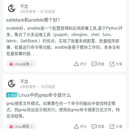
不念
3年前发布
81次阅读
saltstack和ansible哪个好？
ansible好，ansible是一个配置管理和应用部署工具,基于Python开
发，集合了众多运维工具（puppet、cfengine、chef、func、
fabric、SaltStack ）的优点，实现了批量系统配置、批量程序部
署、批量运行命令等功能。ansible是基于模块工作的，本身没有
批量部署的能...
Linux运维
评分
回复
分享
不念
4年前发布
76次阅读
Linux中的grep命令是什么
提问
grep搜索文件模式。如果要在另一个命令的输出中查找特定模
式，则grep突出显示相关行。使用此grep命令搜索日志文件，特
定进程等。
Linux教程
评分
回复
分享