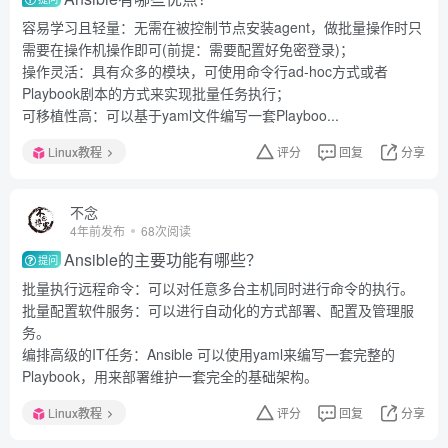
容易学习且轻量：无需在被控制节点安装agent，做批量操作时只
需要在操作机操作即可(前提：需要配置好免密登录)；
操作灵活：具有众多的模块，可使用命令行ad-hoc方式或者
Playbook剧本的方式来实现批量任务执行；
可移植性高：可以基于yaml文件编写一套Playboo...
Linux教程
评分
回复
分享
不念
4年前发布
68次阅读
Ansible的主要功能有哪些？
提问
批量执行远程命令：可以对任意多台主机同时进行命令的执行。
批量配置软件服务：可以进行自动化的方式部署、配置及管理服
务。
编排高级的IT任务：Ansible 可以使用yaml来编写一套完整的
Playbook，用来部署维护一套完全的基础架构。
Linux教程
评分
回复
分享