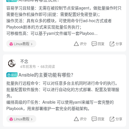
容易学习且轻量：无需在被控制节点安装agent，做批量操作时只
需要在操作机操作即可(前提：需要配置好免密登录)；
操作灵活：具有众多的模块，可使用命令行ad-hoc方式或者
Playbook剧本的方式来实现批量任务执行；
可移植性高：可以基于yaml文件编写一套Playboo...
Linux教程
评分
回复
分享
不念
4年前发布
68次阅读
Ansible的主要功能有哪些？
提问
批量执行远程命令：可以对任意多台主机同时进行命令的执行。
批量配置软件服务：可以进行自动化的方式部署、配置及管理服
务。
编排高级的IT任务：Ansible 可以使用yaml来编写一套完整的
Playbook，用来部署维护一套完全的基础架构。
Linux教程
评分
回复
分享