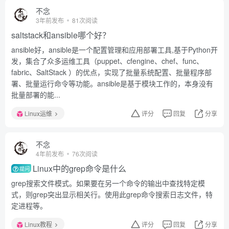
不念
3年前发布
81次阅读
saltstack和ansible哪个好？
ansible好，ansible是一个配置管理和应用部署工具,基于Python开
发，集合了众多运维工具（puppet、cfengine、chef、func、
fabric、SaltStack ）的优点，实现了批量系统配置、批量程序部
署、批量运行命令等功能。ansible是基于模块工作的，本身没有
批量部署的能...
Linux运维
评分
回复
分享
不念
4年前发布
76次阅读
Linux中的grep命令是什么
提问
grep搜索文件模式。如果要在另一个命令的输出中查找特定模
式，则grep突出显示相关行。使用此grep命令搜索日志文件，特
定进程等。
Linux教程
评分
回复
分享