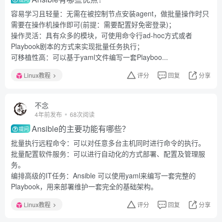
容易学习且轻量：无需在被控制节点安装agent，做批量操作时只
需要在操作机操作即可(前提：需要配置好免密登录)；
操作灵活：具有众多的模块，可使用命令行ad-hoc方式或者
Playbook剧本的方式来实现批量任务执行；
可移植性高：可以基于yaml文件编写一套Playboo...
Linux教程
评分
回复
分享
不念
4年前发布
68次阅读
Ansible的主要功能有哪些？
提问
批量执行远程命令：可以对任意多台主机同时进行命令的执行。
批量配置软件服务：可以进行自动化的方式部署、配置及管理服
务。
编排高级的IT任务：Ansible 可以使用yaml来编写一套完整的
Playbook，用来部署维护一套完全的基础架构。
Linux教程
评分
回复
分享