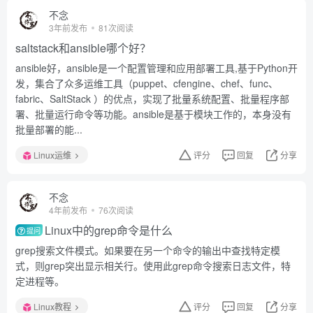
不念
3年前发布
81次阅读
saltstack和ansible哪个好？
ansible好，ansible是一个配置管理和应用部署工具,基于Python开
发，集合了众多运维工具（puppet、cfengine、chef、func、
fabric、SaltStack ）的优点，实现了批量系统配置、批量程序部
署、批量运行命令等功能。ansible是基于模块工作的，本身没有
批量部署的能...
Linux运维
评分
回复
分享
不念
4年前发布
76次阅读
Linux中的grep命令是什么
提问
grep搜索文件模式。如果要在另一个命令的输出中查找特定模
式，则grep突出显示相关行。使用此grep命令搜索日志文件，特
定进程等。
Linux教程
评分
回复
分享