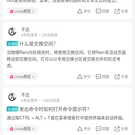
GUI是使用按钮，菜单，消息框等的图形和文本交互的组合。
Linux教程
评分
回复
分享
不念
4年前发布
29次阅读
什么是交换空间？
提问
当物理Ram内存用完时，将使用交换空间。它将Ram非活动页面
移动到交换空间。它可以以专用交换分区或交换文件的形式考
虑。
Linux教程
评分
回复
分享
不念
4年前发布
109次阅读
发出命令时如何打开命令提示符？
提问
通过按CTRL + ALT + T或在菜单搜索栏中提供终端来启动终端。
Linux教程
评分
回复
分享