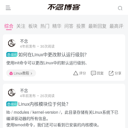
综合
关注
板块
热门
精华
问答
投票
最新回复
最高评分
不念
4年前发布
30次阅读
如何在Linux中更改默认运行级别？
提问
使用init命令可以更改Linux中的默认运行级别、
Linux教程
评分
回复
分享
不念
4年前发布
20次阅读
Linux内核模块位于何处？
提问
lib / modules / kernel-version /，此目录存储有关Linux系统下已
编译驱动器的所有信息。
使用lsmod命令，我们还可以看到已安装的内核模块。