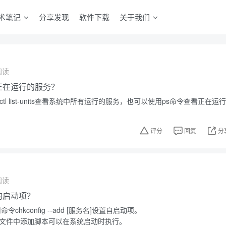
术笔记
分享发现
软件下载
关于我们
阅读
中正在运行的服务？
ctl list-units查看系统中所有运行的服务，也可以使用ps命令查看正在运行
评分
回复
分
阅读
中的启动项？
令chkconfig --add [服务名]设置自启动项。
.local文件中添加脚本可以在系统启动时执行。