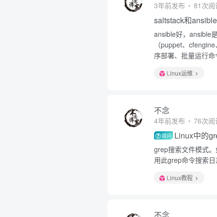
3年前发布
81次阅
saltstack和ansi
ansible好，an
（puppet、cfeng
序部署、批量运行命令
Linux运维
不念
4年前发布
76次阅
Linux中的
提问
grep搜索文件模式
用此grep命令搜索
Linux教程
不念