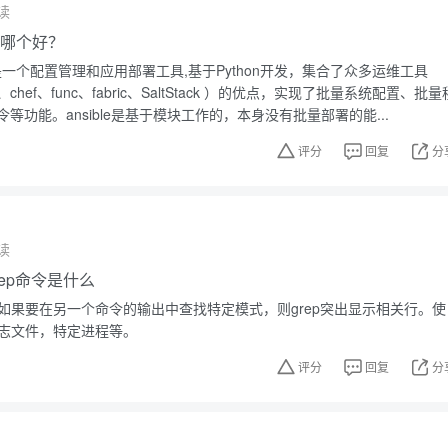
读
ble哪个好？
sible是一个配置管理和应用部署工具,基于Python开发，集合了众多运维工具
ine、chef、func、fabric、SaltStack ）的优点，实现了批量系统配置、批量
等功能。ansible是基于模块工作的，本身没有批量部署的能...
评分
回复
分
读
grep命令是什么
。如果要在另一个命令的输出中查找特定模式，则grep突出显示相关行。使
日志文件，特定进程等。
评分
回复
分