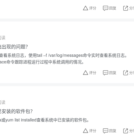
评分
回复
分
阅读
系统出现的问题？
看系统日志，使用tail –f /var/log/messages命令实时查看系统日志。
race命令跟踪进程运行过程中系统调用的情况。
评分
回复
分
阅读
中已安装的软件包？
或yum list installed查看系统中已安装的软件包。
评分
回复
分