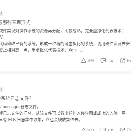
读
有哪些表现形式
软件实现对操作系统的资源再分配，比较成熟，完全虚拟化代表技术：
-V。
代码修改已有的系统，形成一种新的可虚拟化的系统，调用硬件资源去安
上相对高一点，半虚拟化代表技术：Xen。...
评分
回复
分
读
有哪些系统日志文件？
g/messages日志文件。
程日志文件的汇总，从该文件可以看出任何入侵企图或成功的入侵。另
有 ELK 日志集中收集，它也会被收集进去。
评分
回复
分