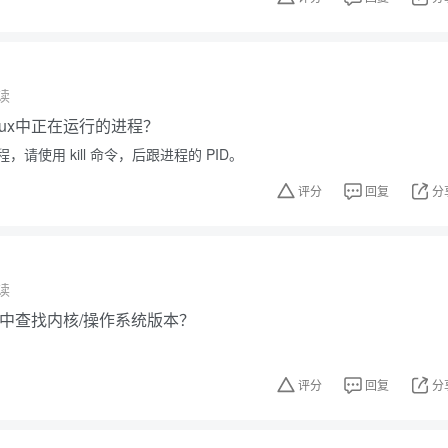
读
nux中正在运行的进程？
请使用 kill 命令，后跟进程的 PID。
评分
回复
分
读
ux中查找内核/操作系统版本？
评分
回复
分