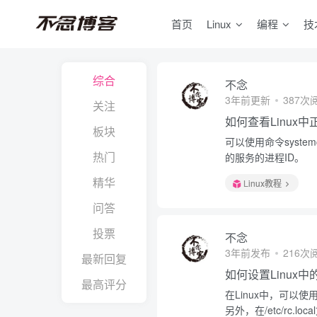
首页
Linux
编程
技
综合
不念
3年前更新
387次
关注
如何查看Linux
板块
可以使用命令system
热门
的服务的进程ID。
精华
Linux教程
问答
投票
不念
3年前发布
216次
最新回复
如何设置Linux
最高评分
在Linux中，可以使用命
另外，在/etc/rc