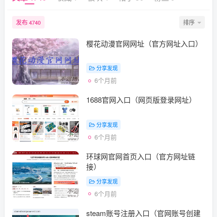
发布
排序
4740
樱花动漫官网网址（官方网址入口）
分享发现
6个月前
1688官网入口（网页版登录网址）
分享发现
6个月前
环球网官网首页入口（官方网址链
接）
分享发现
6个月前
steam账号注册入口（官网账号创建