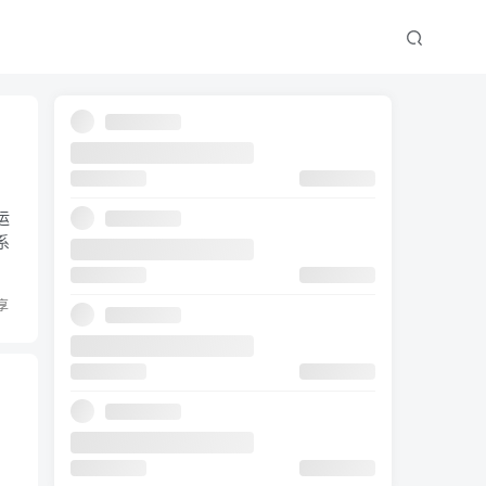
运
系
享