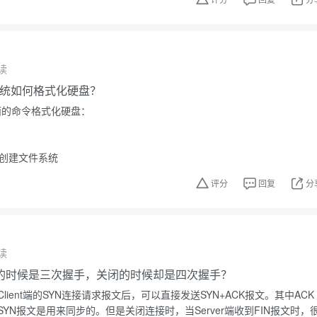
读
作系统如何格式化硬盘？
下面的命令格式化硬盘：
，创建文件系统
评分
回复
分
读
的时候是三次握手，关闭的时候却是四次握手？
到Client端的SYN连接请求报文后，可以直接发送SYN+ACK报文。其中ACK
YN报文是用来同步的。但是关闭连接时，当Server端收到FIN报文时，