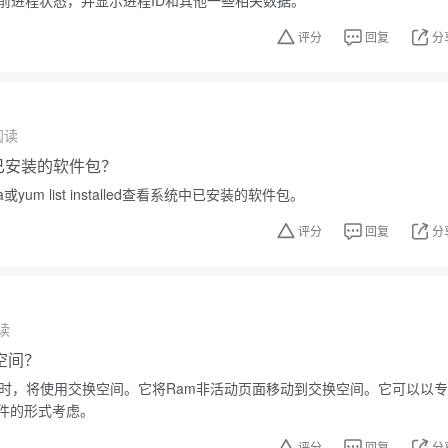
当前进程状态，并显示进程ID和其他一些相关数据。
评分
回复
分
阅读
中已安装的软件包？
或yum list installed查看系统中已安装的软件包。
评分
回复
分
读
空间？
完时，将使用交换空间。它将Ram非活动页面移动到交换空间。它可以以专
件的形式考虑。
评分
回复
分