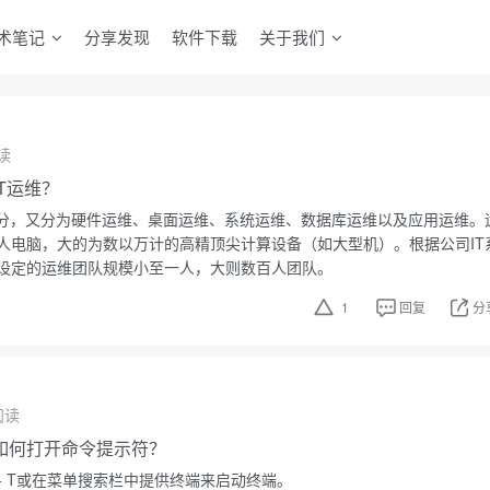
术笔记
分享发现
软件下载
关于我们
读
T运维？
来分，又分为硬件运维、桌面运维、系统运维、数据库运维以及应用运维。
人电脑，大的为数以万计的高精顶尖计算设备（如大型机）。根据公司IT
设定的运维团队规模小至一人，大则数百人团队。
1
回复
分
阅读
如何打开命令提示符？
LT + T或在菜单搜索栏中提供终端来启动终端。