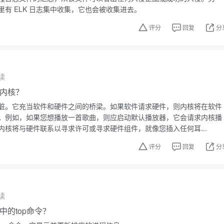
有 ELK 日志集中收集，它也会被收集进去。
评分
回复
分
读
x内核？
脏。它充当软件和硬件之间的桥梁。如果软件请求硬件，则内核将在软件
。例如，如果您想播放一首歌曲，则应启动默认播放器，它会请求内核播
内核将与硬件联系以寻求许可或寻求硬件组件，就像您插入任何耳...
评分
回复
分
读
x中的top命令？