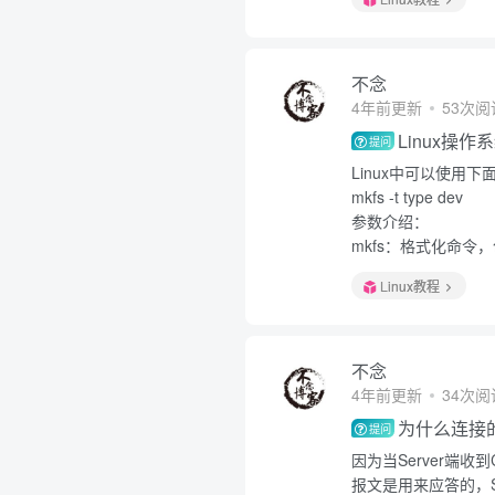
不念
4年前更新
53次阅
Linux操
提问
Linux中可以使用
mkfs -t type dev
参数介绍：
mkfs：格式化命令
Linux教程
不念
4年前更新
34次阅
为什么连接
提问
因为当Server端收
报文是用来应答的，S