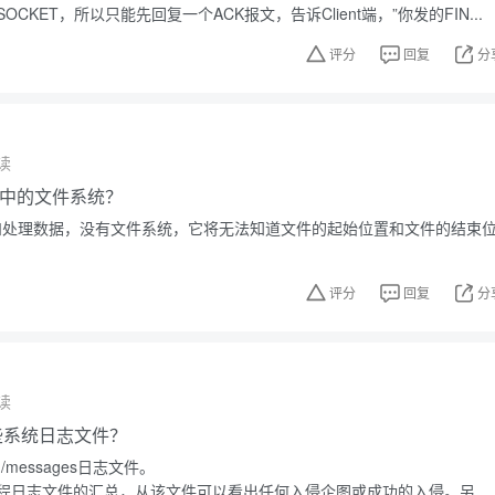
CKET，所以只能先回复一个ACK报文，告诉Client端，”你发的FIN...
评分
回复
分
读
ux中的文件系统？
存储和处理数据，没有文件系统，它将无法知道文件的起始位置和文件的结束
评分
回复
分
读
有哪些系统日志文件？
g/messages日志文件。
程日志文件的汇总，从该文件可以看出任何入侵企图或成功的入侵。另