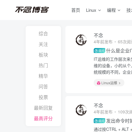
首页
Linux
编程
技
综合
不念
4年前发布
65次阅
关注
什么是企业I
提问
板块
IT运维的工作层次
热门
维的设备，小的从个
统规模的不同，企业
精华
Linux运维
问答
投票
不念
最新回复
4年前发布
109次
最高评分
发出命令时
提问
通过按CTRL + A