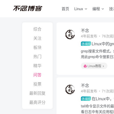
首页
Linux
编程
技
综合
不念
4年前发布
76次阅
关注
Linux中的
提问
板块
grep搜索文件模式
热门
用此grep命令搜索
精华
Linux教程
问答
投票
不念
4年前发布
71次阅
最新回复
在Linux中
提问
最高评分
tail命令显示文
看日志中有关应用程