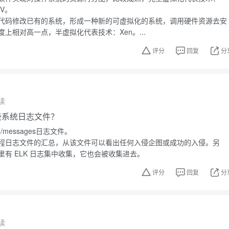
-V。
代码修改已有的系统，形成一种新的可虚拟化的系统，调用硬件资源去安
上相对高一点，半虚拟化代表技术：Xen。...
评分
回复
分
读
有哪些系统日志文件？
g/messages日志文件。
程日志文件的汇总，从该文件可以看出任何入侵企图或成功的入侵。另
有 ELK 日志集中收集，它也会被收集进去。
评分
回复
分
读