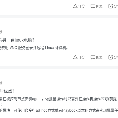
评分
回复
分
读
另一台linux电脑？
使用 VNC 服务登录到远程 Linux 计算机。
评分
回复
分
读
有哪些优点？
需在被控制节点安装agent，做批量操作时只需要在操作机操作即可(前提
)；
模块，可使用命令行ad-hoc方式或者Playbook剧本的方式来实现批量任