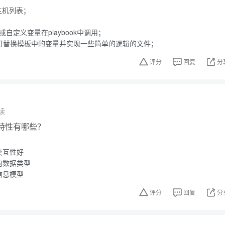
程主机列表；
变量或自定义变量在playbook中调用；
模板，可替换模板中的变量并实现一些简单的逻辑的文件；
评分
回复
分
读
的特性有哪些？
交互性好
的数据类型
信息模型
评分
回复
分