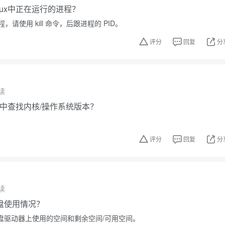
nux中正在运行的进程？
请使用 kill 命令，后跟进程的 PID。
评分
回复
分
读
ux中查找内核/操作系统版本？
评分
回复
分
读
盘使用情况？
硬盘驱动器上使用的空间和剩余空间/可用空间。