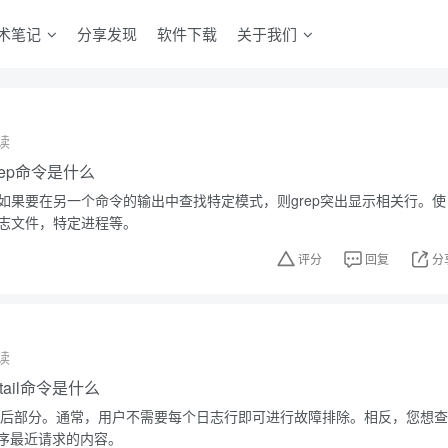
术笔记
分享发现
软件下载
关于我们
读
grep命令是什么
。如果要在另一个命令的输出中查找特定模式，则grep突出显示相关行。使
日志文件，特定进程等。
评分
回复
分
读
，tail命令是什么
件的最后部分。通常，用户不需要每个日志行即可进行故障排除。相反，您想查
序最近请求的内容。