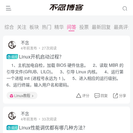
综合
关注
板块
热门
精华
问答
投票
最新回复
最高评分
不念
4年前发布
27次阅读
Linux开机启动过程？
提问
1、主机加电自检，加载 BIOS 硬件信息。 2、读取 MBR 的
引导文件(GRUB、LILO)。 3、引导 Linux 内核。 4、运行第
一个进程 init (进程号永远为 1 )。 5、进入相应的运行级别。
6、运行终端，输入用户名和密码。
Linux教程
评分
回复
分享
不念
4年前发布
33次阅读
Linux性能调优都有哪几种方法？
提问