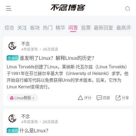
综合
关注
板块
热门
精华
问答
投票
最新回复
最高评分
不念
4年前发布
36次阅读
谁发明了Linux？解释Linux的历史？
提问
Linus Torvalds创建了Linux。莱纳斯·托瓦尔兹（Linus Torvalds）
于1991年在芬兰赫尔辛基大学（University of Helsinki）求学。他
开始自行编写代码以免费获得Unix的学术版本。后来，它作为
Linux Kernel变得流行。
Linux教程
评分
回复
分享
不念
4年前发布
28次阅读
什么是Linux？
提问