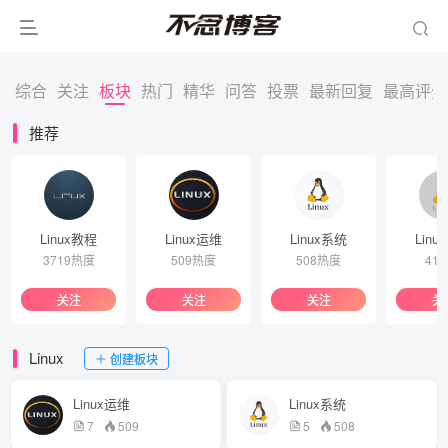
综合
关注
板块
热门
精华
问答
投票
最新回复
最高评分
推荐
Linux教程
Linux运维
Linux系统
Linu
3719热度
509热度
508热度
41
关注
关注
关注
关
Linux
创建板块
Linux运维
Linux系统
7
509
5
508