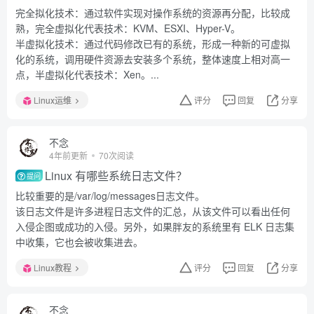
完全拟化技术：通过软件实现对操作系统的资源再分配，比较成
熟，完全虚拟化代表技术：KVM、ESXI、Hyper-V。
半虚拟化技术：通过代码修改已有的系统，形成一种新的可虚拟
化的系统，调用硬件资源去安装多个系统，整体速度上相对高一
点，半虚拟化代表技术：Xen。...
Linux运维
评分
回复
分享
不念
4年前更新
70次阅读
Linux 有哪些系统日志文件？
提问
比较重要的是/var/log/messages日志文件。
该日志文件是许多进程日志文件的汇总，从该文件可以看出任何
入侵企图或成功的入侵。另外，如果胖友的系统里有 ELK 日志集
中收集，它也会被收集进去。
Linux教程
评分
回复
分享
不念