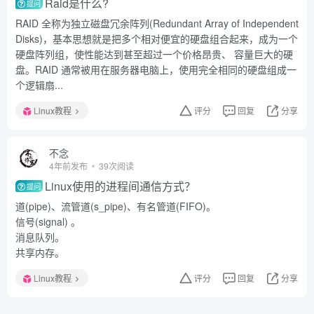
Raid是什么?
提问
RAID 全称为独立磁盘冗余阵列(Redundant Array of Independent
Disks)，基本思想就是把多个相对便宜的硬盘组合起来，成为一个
硬盘阵列组，使性能达到甚至超过一个价格昂贵、 容量巨大的硬
盘。RAID 通常被用在服务器电脑上，使用完全相同的硬盘组成一
个逻辑扇...
Linux教程
评分
回复
分享
不念
4年前发布
39次阅读
Linux使用的进程间通信方式？
提问
道(pipe)、流管道(s_pipe)、有名管道(FIFO)。
信号(signal) 。
消息队列。
共享内存。
Linux教程
评分
回复
分享