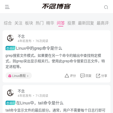
综合
关注
板块
热门
精华
问答
投票
最新回复
最高评分
不念
4年前发布
76次阅读
Linux中的grep命令是什么
提问
grep搜索文件模式。如果要在另一个命令的输出中查找特定模
式，则grep突出显示相关行。使用此grep命令搜索日志文件，特
定进程等。
Linux教程
评分
回复
分享
不念
4年前发布
71次阅读
在Linux中，tail命令是什么
提问
tail命令显示文件的最后部分。通常，用户不需要每个日志行即可