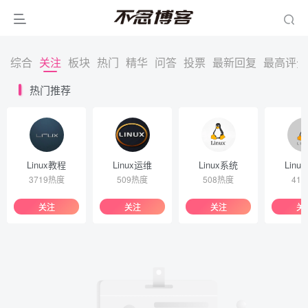
综合
关注
板块
热门
精华
问答
投票
最新回复
最高评分
热门推荐
Linux教程
Linux运维
Linux系统
Linu
3719热度
509热度
508热度
41
关注
关注
关注
关