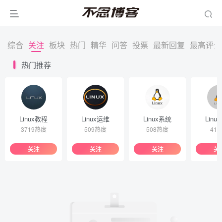
综合
关注
板块
热门
精华
问答
投票
最新回复
最高评分
热门推荐
Linux教程
Linux运维
Linux系统
Linu
3719热度
509热度
508热度
41
关注
关注
关注
关