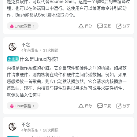
是免费软件，可以代替Bourne Shell。这是一个解释后的未编译过
程，也可以在终端窗口中运行。这使用户可以编写命令并引起动
作，Bash能够从Shell脚本读取命令。
Linux教程
评分
回复
分享
不念
4年前发布
31次阅读
什么是Linux内核？
提问
内核是操作系统的心脏。它充当软件和硬件之间的桥梁。如果软
件请求硬件，则内核将在软件和硬件之间传递数据。例如，如果
您想播放一首歌曲，则应启动默认播放器，它会请求内核播放一
首歌曲，现在，内核将与硬件联系以寻求许可或寻求硬件组件，
就像您插入任何耳...
Linux教程
评分
回复
分享
不念
4年前发布
28次阅读