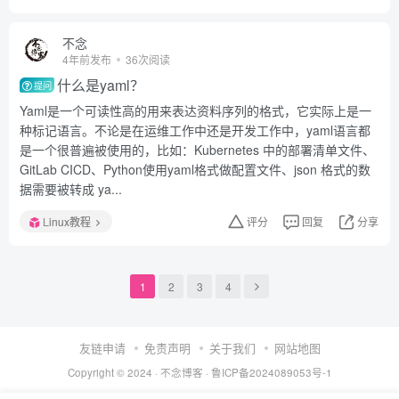
不念
4年前发布
36次阅读
什么是yaml？
提问
Yaml是一个可读性高的用来表达资料序列的格式，它实际上是一
种标记语言。不论是在运维工作中还是开发工作中，yaml语言都
是一个很普遍被使用的，比如：Kubernetes 中的部署清单文件、
GitLab CICD、Python使用yaml格式做配置文件、json 格式的数
据需要被转成 ya...
Linux教程
评分
回复
分享
1
2
3
4
友链申请
免责声明
关于我们
网站地图
Copyright © 2024 ·
不念博客
·
鲁ICP备2024089053号-1