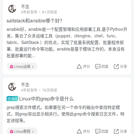
不念
3年前发布
81次阅读
saltstack和ansible哪个好？
ansible好，ansible是一个配置管理和应用部署工具,基于Python开
发，集合了众多运维工具（puppet、cfengine、chef、func、
fabric、SaltStack ）的优点，实现了批量系统配置、批量程序部
署、批量运行命令等功能。ansible是基于模块工作的，本身没有
批量部署的能...
Linux运维
评分
回复
分享
不念
4年前发布
76次阅读
Linux中的grep命令是什么
提问
grep搜索文件模式。如果要在另一个命令的输出中查找特定模
式，则grep突出显示相关行。使用此grep命令搜索日志文件，特
定进程等。
Linux教程
评分
回复
分享