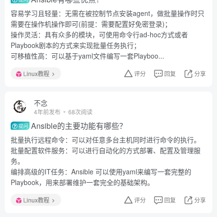
容易学习且轻量：无需在被控制节点安装agent，做批量操作时只
需要在操作机操作即可(前提：需要配置好免密登录)；
操作灵活：具有众多的模块，可使用命令行ad-hoc方式或者
Playbook剧本的方式来实现批量任务执行；
可移植性高：可以基于yaml文件编写一套Playboo...
Linux教程
评分
回复
分享
不念
4年前发布
68次阅读
Ansible的主要功能有哪些？
提问
批量执行远程命令：可以对任意多台主机同时进行命令的执行。
批量配置软件服务：可以进行自动化的方式部署、配置及管理服
务。
编排高级的IT任务：Ansible 可以使用yaml来编写一套完整的
Playbook，用来部署维护一套完全的基础架构。
Linux教程
评分
回复
分享