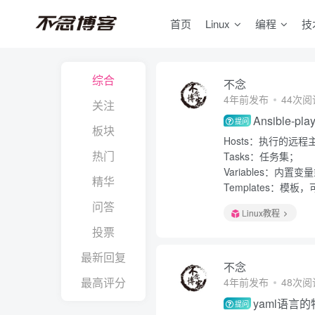
首页
Linux
编程
技
综合
不念
4年前发布
44次阅
关注
Ansible
提问
板块
Hosts：执行的远
热门
Tasks：任务集；
Variables：内置
精华
Templates：
问答
Linux教程
投票
最新回复
不念
最高评分
4年前发布
48次阅
yaml语言
提问