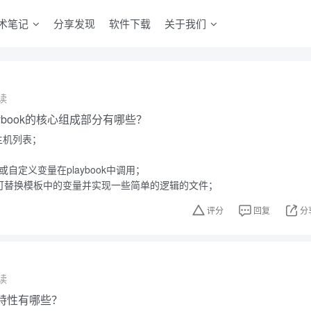
术笔记
分享发现
软件下载
关于我们
读
-playbook的核心组成部分有哪些？
程主机列表；
变量或自定义变量在playbook中调用；
模板，可替换模板中的变量并实现一些简单的逻辑的文件；
评分
回复
分
读
的特性有哪些？