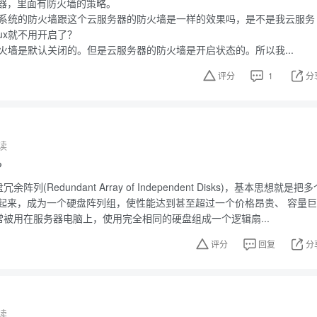
器，里面有防火墙的策略。
nux系统的防火墙跟这个云服务器的防火墙是一样的效果吗，是不是我云服务
nux就不用开启了？
x防火墙是默认关闭的。但是云服务器的防火墙是开启状态的。所以我...
评分
1
分
读
?
阵列(Redundant Array of Independent Disks)，基本思想就是把多
起来，成为一个硬盘阵列组，使性能达到甚至超过一个价格昂贵、 容量巨
通常被用在服务器电脑上，使用完全相同的硬盘组成一个逻辑扇...
评分
回复
分
读