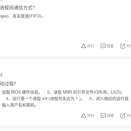
用的进程间通信方式？
pipe)、有名管道(FIFO)。
评分
回复
分
读
机启动过程？
 BIOS 硬件信息。 2、读取 MBR 的引导文件(GRUB、LILO)。
核。 4、运行第一个进程 init (进程号永远为 1 )。 5、进入相应的运行级
，输入用户名和密码。
评分
回复
分