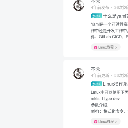
不念
4年前发布
36次阅
什么是yaml
提问
Yaml是一个可读
作中还是开发工作中，
件、GitLab CICD
Linux教程
不念
4年前更新
53次阅
Linux操
提问
Linux中可以使用
mkfs -t type dev
参数介绍：
mkfs：格式化命令
Linux教程