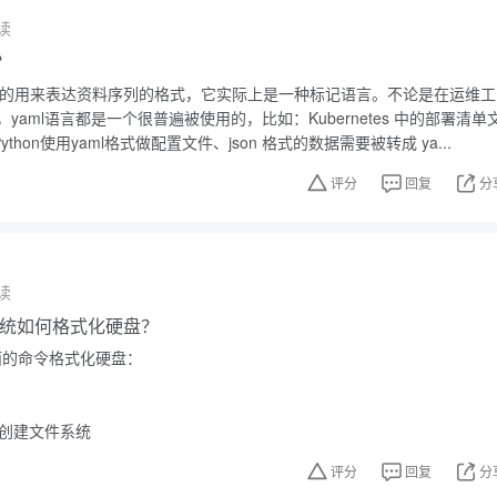
读
？
性高的用来表达资料序列的格式，它实际上是一种标记语言。不论是在运维工
yaml语言都是一个很普遍被使用的，比如：Kubernetes 中的部署清单
、Python使用yaml格式做配置文件、json 格式的数据需要被转成 ya...
评分
回复
分
读
作系统如何格式化硬盘？
下面的命令格式化硬盘：
，创建文件系统
评分
回复
分