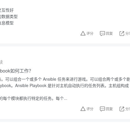
交互性好
的数据类型
信息模型
评分
回复
分
读
laybook如何工作？
行任务。可以组合一个或多个 Ansible 任务来进行游戏。可以组合两个或多个
Playbook。Ansible Playbook 是针对主机自动执行的任务列表。主机组构成
ook 中的每个模块都执行特定的任务。每个...
评分
回复
分