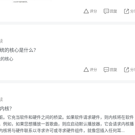
评分
回复
分
读
作系统的核心是什么？
统的核心
评分
回复
分
读
x内核？
脏。它充当软件和硬件之间的桥梁。如果软件请求硬件，则内核将在软件
。例如，如果您想播放一首歌曲，则应启动默认播放器，它会请求内核播
内核将与硬件联系以寻求许可或寻求硬件组件，就像您插入任何耳...