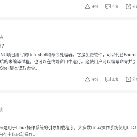
评分
回复
分
读
H？
ox为GNU项目编写的Unix shell和命令处理器。它是免费软件，可以代替Bourn
个解释后的未编译过程，也可以在终端窗口中运行。这使用户可以编写命令并引
Shell脚本读取命令。
评分
回复
分
读
？
Loader是用于Linux操作系统的引导加载程序。大多数Linux操作系统使用LILO
内存中以启动操作。