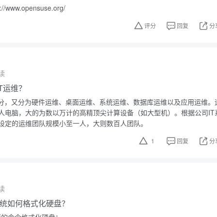
www.opensuse.org/
评分
回复
分
读
T运维？
来分，又分为硬件运维、桌面运维、系统运维、数据库运维以及应用运维。
人电脑，大的为数以万计的高精顶尖计算设备（如大型机）。根据公司IT
设定的运维团队规模小至一人，大则数百人团队。
1
回复
分
读
作系统如何格式化硬盘？