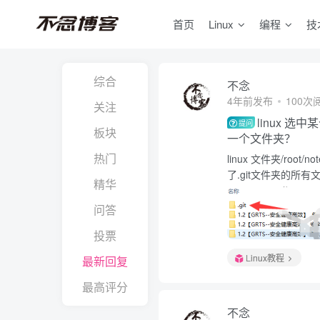
首页
Linux
编程
技
综合
不念
4年前发布
100次
关注
linux 
提问
板块
一个文件夹？
热门
linux 文件夹/roo
了.git文件夹的所有文
精华
问答
投票
Linux教程
最新回复
最高评分
不念