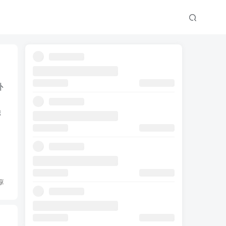
外
除
享