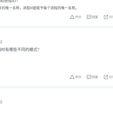
e和进程ID？
文件的唯一名称，进程id是赋予每个进程的唯一名称。
评分
回复
分
读
辑器时有哪些不同的模式？
评分
回复
分
读
？