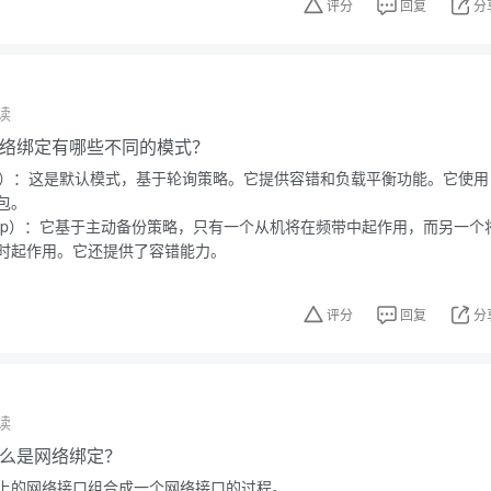
评分
回复
分
读
的网络绑定有哪些不同的模式？
nce-rr）：这是默认模式，基于轮询策略。它提供容错和负载平衡功能。它使用
包。
-backup）：它基于主动备份策略，只有一个从机将在频带中起作用，而另一个
时起作用。它还提供了容错能力。
评分
回复
分
读
中什么是网络绑定？
上的网络接口组合成一个网络接口的过程。