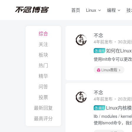
首页
Linux
编程
技
综合
不念
4年前发布
30次阅
关注
如何在Lin
提问
板块
使用init命令可以更
热门
Linux教程
精华
问答
不念
投票
4年前发布
20次阅
最新回复
Linux内
提问
lib / modules 
最高评分
使用lsmod命令，