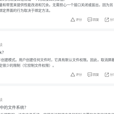
量和带宽来提供性能改进和冗余。无需担心一个接口关闭或拔出，因为另
绑定界面的行为取决于绑定方法。
评分
回复
分
读
k？
户文件创建模式。用户创建任何文件时，它具有默认文件权限。因此，取消屏
定很少的限制（它控制文件权限）。
评分
回复
分
读
ux中的文件系统？