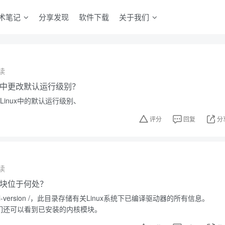
术笔记
分享发现
软件下载
关于我们
读
ux中更改默认运行级别？
改Linux中的默认运行级别、
评分
回复
分
读
核模块位于何处？
/ kernel-version /，此目录存储有关Linux系统下已编译驱动器的所有信息。
我们还可以看到已安装的内核模块。