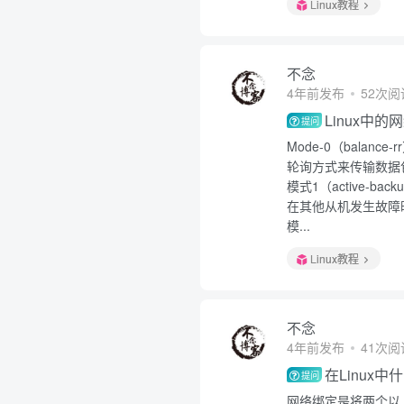
Linux教程
不念
4年前发布
52次阅
Linux中
提问
Mode-0（bala
轮询方式来传输数据
模式1（active
在其他从机发生故障
模...
Linux教程
不念
4年前发布
41次阅
在Linux
提问
网络绑定是将两个以