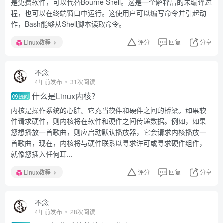
是免费软件，可以代替Bourne Shell。这是一个解释后的未编译过
程，也可以在终端窗口中运行。这使用户可以编写命令并引起动
作，Bash能够从Shell脚本读取命令。
Linux教程
评分
回复
分享
不念
4年前发布
31次阅读
什么是Linux内核？
提问
内核是操作系统的心脏。它充当软件和硬件之间的桥梁。如果软
件请求硬件，则内核将在软件和硬件之间传递数据。例如，如果
您想播放一首歌曲，则应启动默认播放器，它会请求内核播放一
首歌曲，现在，内核将与硬件联系以寻求许可或寻求硬件组件，
就像您插入任何耳...
Linux教程
评分
回复
分享
不念
4年前发布
28次阅读