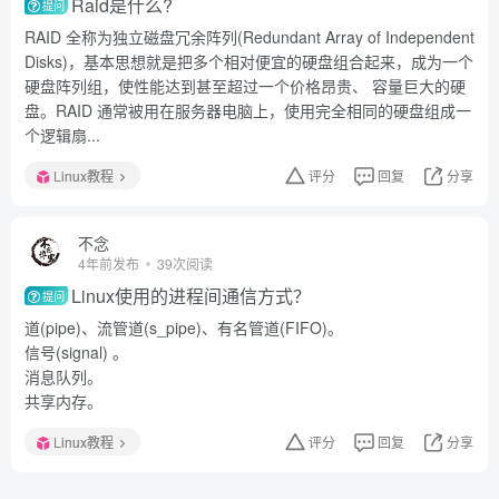
Raid是什么?
提问
RAID 全称为独立磁盘冗余阵列(Redundant Array of Independent
Disks)，基本思想就是把多个相对便宜的硬盘组合起来，成为一个
硬盘阵列组，使性能达到甚至超过一个价格昂贵、 容量巨大的硬
盘。RAID 通常被用在服务器电脑上，使用完全相同的硬盘组成一
个逻辑扇...
Linux教程
评分
回复
分享
不念
4年前发布
39次阅读
Linux使用的进程间通信方式？
提问
道(pipe)、流管道(s_pipe)、有名管道(FIFO)。
信号(signal) 。
消息队列。
共享内存。
Linux教程
评分
回复
分享