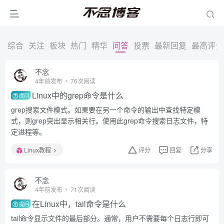
综合
关注
板块
热门
精华
问答
投票
最新回复
最高评分
不念
4年前发布
76次阅读
Linux中的grep命令是什么
提问
grep搜索文件模式。如果要在另一个命令的输出中查找特定模
式，则grep突出显示相关行。使用此grep命令搜索日志文件，特
定进程等。
Linux教程
评分
回复
分享
不念
4年前发布
71次阅读
在Linux中，tail命令是什么
提问
tail命令显示文件的最后部分。通常，用户不需要每个日志行即可