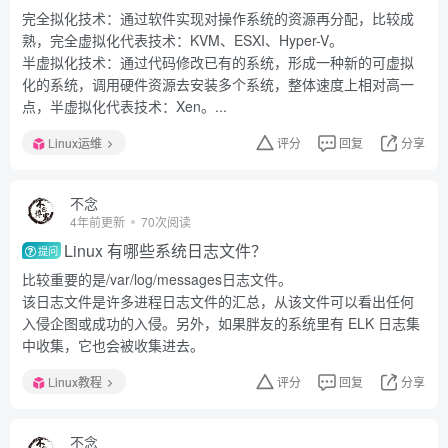
完全拟化技术：通过软件实现对操作系统的资源再分配，比较成
熟，完全虚拟化代表技术：KVM、ESXI、Hyper-V。
半虚拟化技术：通过代码修改已有的系统，形成一种新的可虚拟
化的系统，调用硬件资源去安装多个系统，整体速度上相对高一
点，半虚拟化代表技术：Xen。...
Linux运维
评分
回复
分享
不念
4年前更新
70次阅读
Linux 有哪些系统日志文件？
提问
比较重要的是/var/log/messages日志文件。
该日志文件是许多进程日志文件的汇总，从该文件可以看出任何
入侵企图或成功的入侵。另外，如果胖友的系统里有 ELK 日志集
中收集，它也会被收集进去。
Linux教程
评分
回复
分享
不念