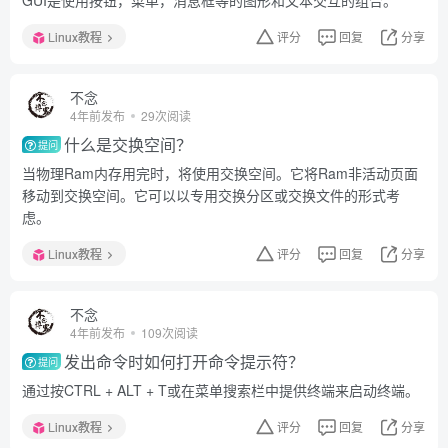
GUI是使用按钮，菜单，消息框等的图形和文本交互的组合。
Linux教程
评分
回复
分享
不念
4年前发布
29次阅读
什么是交换空间？
提问
当物理Ram内存用完时，将使用交换空间。它将Ram非活动页面
移动到交换空间。它可以以专用交换分区或交换文件的形式考
虑。
Linux教程
评分
回复
分享
不念
4年前发布
109次阅读
发出命令时如何打开命令提示符？
提问
通过按CTRL + ALT + T或在菜单搜索栏中提供终端来启动终端。
Linux教程
评分
回复
分享