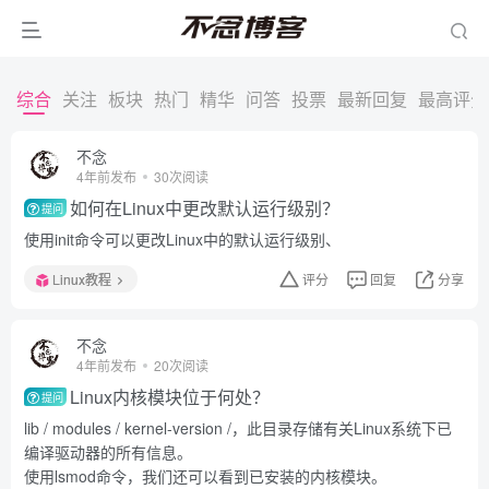
综合
关注
板块
热门
精华
问答
投票
最新回复
最高评分
不念
4年前发布
30次阅读
如何在Linux中更改默认运行级别？
提问
使用init命令可以更改Linux中的默认运行级别、
Linux教程
评分
回复
分享
不念
4年前发布
20次阅读
Linux内核模块位于何处？
提问
lib / modules / kernel-version /，此目录存储有关Linux系统下已
编译驱动器的所有信息。
使用lsmod命令，我们还可以看到已安装的内核模块。