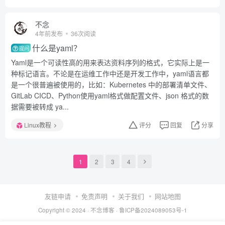
不念
4年前发布
36次阅读
什么是yaml？
提问
Yaml是一个可读性高的用来表达资料序列的格式，它实际上是一
种标记语言。不论是在运维工作中还是开发工作中，yaml语言都
是一个很普遍被使用的，比如：Kubernetes 中的部署清单文件、
GitLab CICD、Python使用yaml格式做配置文件、json 格式的数
据需要被转成 ya...
Linux教程
评分
回复
分享
1
2
3
4
友链申请
免责声明
关于我们
网站地图
Copyright © 2024 ·
不念博客
·
鲁ICP备2024089053号-1