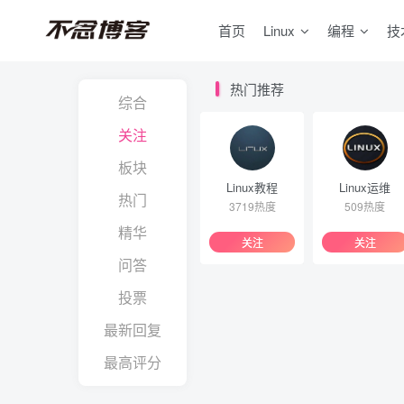
首页
Linux
编程
技
热门推荐
综合
关注
板块
Linux教程
Linux运维
热门
3719热度
509热度
精华
关注
关注
问答
投票
最新回复
最高评分