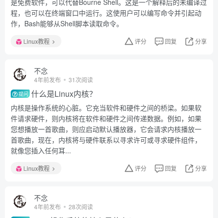
是免费软件，可以代替Bourne Shell。这是一个解释后的未编译过
程，也可以在终端窗口中运行。这使用户可以编写命令并引起动
作，Bash能够从Shell脚本读取命令。
Linux教程
评分
回复
分享
不念
4年前发布
31次阅读
什么是Linux内核？
提问
内核是操作系统的心脏。它充当软件和硬件之间的桥梁。如果软
件请求硬件，则内核将在软件和硬件之间传递数据。例如，如果
您想播放一首歌曲，则应启动默认播放器，它会请求内核播放一
首歌曲，现在，内核将与硬件联系以寻求许可或寻求硬件组件，
就像您插入任何耳...
Linux教程
评分
回复
分享
不念
4年前发布
28次阅读