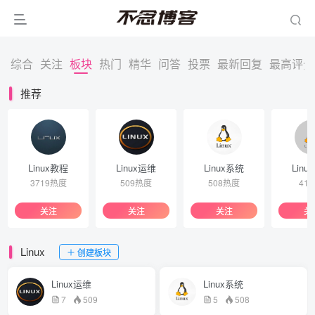
综合
关注
板块
热门
精华
问答
投票
最新回复
最高评分
推荐
Linux教程
Linux运维
Linux系统
Linu
3719热度
509热度
508热度
41
关注
关注
关注
关
Linux
创建板块
Linux运维
Linux系统
7
509
5
508