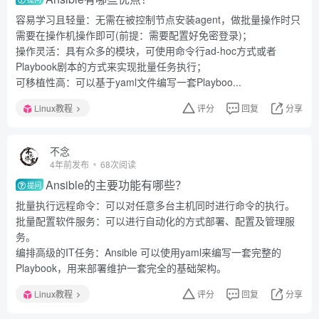
容易学习且轻量：无需在被控制节点安装agent，做批量操作时只
需要在操作机操作即可(前提：需要配置好免密登录)；
操作灵活：具有众多的模块，可使用命令行ad-hoc方式或者
Playbook剧本的方式来实现批量任务执行；
可移植性高：可以基于yaml文件编写一套Playboo...
Linux教程
评分
回复
分享
不念
4年前发布
68次阅读
Ansible的主要功能有哪些？
提问
批量执行远程命令：可以对任意多台主机同时进行命令的执行。
批量配置软件服务：可以进行自动化的方式部署、配置及管理服
务。
编排高级的IT任务：Ansible 可以使用yaml来编写一套完整的
Playbook，用来部署维护一套完全的基础架构。
Linux教程
评分
回复
分享