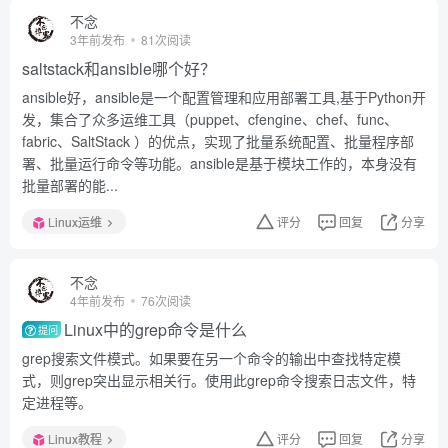
不念
3年前发布
81次阅读
saltstack和ansible哪个好？
ansible好，ansible是一个配置管理和应用部署工具,基于Python开
发，集合了众多运维工具（puppet、cfengine、chef、func、
fabric、SaltStack ）的优点，实现了批量系统配置、批量程序部
署、批量运行命令等功能。ansible是基于模块工作的，本身没有
批量部署的能...
Linux运维
评分
回复
分享
不念
4年前发布
76次阅读
Linux中的grep命令是什么
提问
grep搜索文件模式。如果要在另一个命令的输出中查找特定模
式，则grep突出显示相关行。使用此grep命令搜索日志文件，特
定进程等。
Linux教程
评分
回复
分享